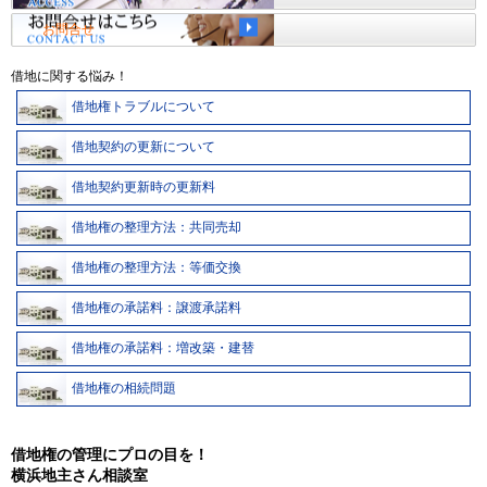
お問合せ
借地に関する悩み！
借地権トラブルについて
借地契約の更新について
借地契約更新時の更新料
借地権の整理方法：共同売却
借地権の整理方法：等価交換
借地権の承諾料：譲渡承諾料
借地権の承諾料：増改築・建替
借地権の相続問題
借地権の管理にプロの目を！
横浜地主さん相談室