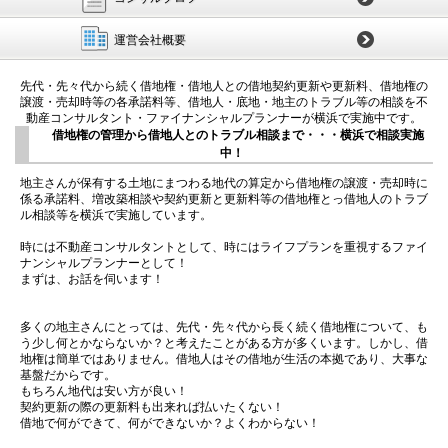
運営会社概要
先代・先々代から続く借地権・借地人との借地契約更新や更新料、借地権の
譲渡・売却時等の各承諾料等、借地人・底地・地主のトラブル等の相談を不
動産コンサルタント・ファイナンシャルプランナーが横浜で実施中です。
借地権の管理から借地人とのトラブル相談まで・・・横浜で相談実施
中！
地主さんが保有する土地にまつわる地代の算定から借地権の譲渡・売却時に
係る承諾料、増改築相談や契約更新と更新料等の借地権とっ借地人のトラブ
ル相談等を横浜で実施しています。
時には不動産コンサルタントとして、時にはライフプランを重視するファイ
ナンシャルプランナーとして！
まずは、お話を伺います！
多くの地主さんにとっては、先代・先々代から長く続く借地権について、も
う少し何とかならないか？と考えたことがある方が多くいます。しかし、借
地権は簡単ではありません。借地人はその借地が生活の本拠であり、大事な
基盤だからです。
もちろん地代は安い方が良い！
契約更新の際の更新料も出来れば払いたくない！
借地で何ができて、何ができないか？よくわからない！