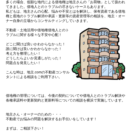
多くの場合、低額な地代による借地権は地主さんの「お荷物」として扱われ
てきました。借地人とのトラブルの尽きないケースもあります。
私どもは、地主さんの心配、悩みや不安とはを解決し、保有資産である借地
権と底地のトラブル解消や承諾・更新等の資産管理等の相談を、地主・オー
ナー自身の立場からコンサルティングしていきます。
不動産・土地活用や借地権借地人とのト
ラブルに関する様々な不安や心配！
どこに聞けば良いかわからなかった！
誰に聞けば良いかわからなかった！
考え方を整理したい！
どうしたらよいか見通しがたった！
問題点を発見したい！
こんな時は、地主.comの不動産コンサル
タントによる相談をご利用下さい。
借地権の管理については、今後の契約についてや借地人とのトラブル解決や
各種承諾料や更新契約と更新料等についての相談を横浜で実施しています。
地主さん・オーナーのための・・・
不動産でお悩みの問題を解決するお手伝いをしています！
まずは、ご相談下さい！