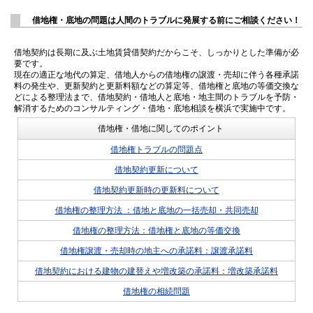
借地権・底地の問題は人間のトラブルに発展する前にご相談ください！
借地契約は長期に及ぶ土地賃貸借契約だからこそ、しっかりとした準備が必
要です。
現在の適正な地代の算定、借地人からの借地権の譲渡・売却に伴う各種承諾
料の発生や、更新契約と更新料額などの算定等、借地権と底地の等価交換な
どによる整理法まで、借地契約・借地人と底地・地主間のトラブルを予防・
解消するためのコンサルティング・借地・底地相談を横浜で実施中です。
借地権・借地に関してのポイント
借地権トラブルの問題点
借地契約更新について
借地契約更新時の更新料について
借地権の整理方法 ：借地と底地の一括売却・共同売却
借地権の整理方法：借地権と底地の等価交換
借地権譲渡・売却時の地主への承諾料：譲渡承諾料
借地契約における建物の建替えや増改築の承諾料：増改築承諾料
借地権の相続問題