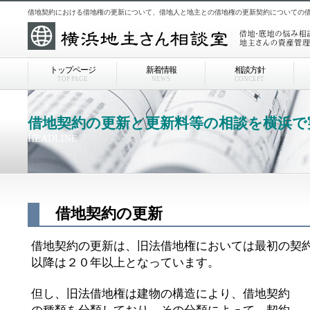
借地契約における借地権の更新について、借地人と地主との借地権の更新契約についての
トップページ
新着情報
相談方針
TOP PAGE
NEWS
CONCEPT
借地契約の更新と更新料等の相談を横浜で
HEADLINE
借地契約の更新
借地契約の更新は、旧法借地権においては最初の契約
以降は２０年以上となっています。
但し、旧法借地権は建物の構造により、借地契約
の種類を分類しており、その分類によって、契約